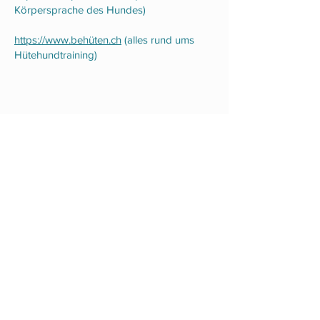
Körpersprache des Hundes)
https://www.behüten.ch
(alles rund ums
Hütehundtraining)
078 843 16 07
|
079 275 78 06
info@nahund.ch